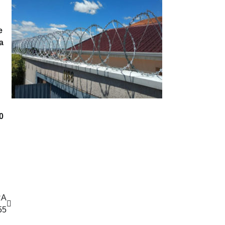
e
a
0
RA
55