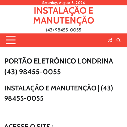
Skip
Saturday, August 8, 2026
INSTALAÇÃO E
to
content
MANUTENÇÃO
(43) 98455-0055
PORTÃO ELETRÔNICO LONDRINA
(43) 98455-0055
INSTALAÇÃO E MANUTENÇÃO | (43)
98455-0055
ACESSE O SITE :