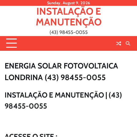
Skip
Sunday, August 9, 2026
INSTALAÇÃO E
to
content
MANUTENÇÃO
(43) 98455-0055
ENERGIA SOLAR FOTOVOLTAICA
LONDRINA (43) 98455-0055
INSTALAÇÃO E MANUTENÇÃO | (43)
98455-0055
ACESSE O SITE :