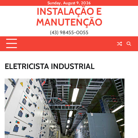
Skip
Sunday, August 9, 2026
INSTALAÇÃO E
to
content
MANUTENÇÃO
(43) 98455-0055
ELETRICISTA INDUSTRIAL